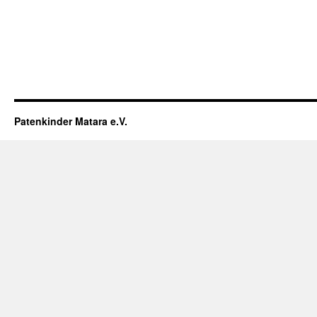
Patenkinder Matara e.V.
Scroll
Up