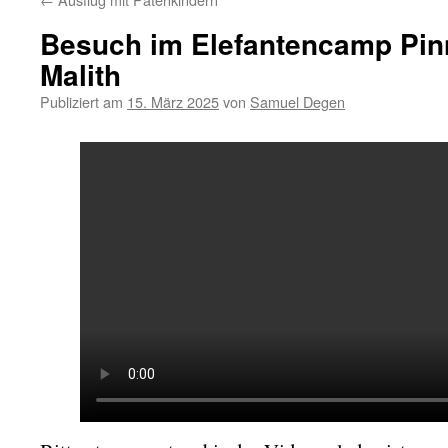
Besuch im Elefantencamp Pinn
Malith
Publiziert am
15. März 2025
von
Samuel Degen