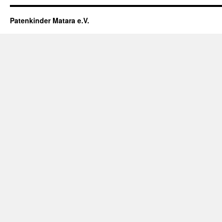
Patenkinder Matara e.V.
Scroll
Up