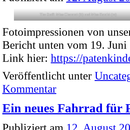
The Staff: Miss Chammi (li) und Miss Kanthi (re)
Fotoimpressionen von unsere
Bericht unten vom 19. Juni
Link hier:
https://patenkin
Veröffentlicht unter
Uncate
Kommentar
Ein neues Fahrrad für
Publiziert am
12. August 2