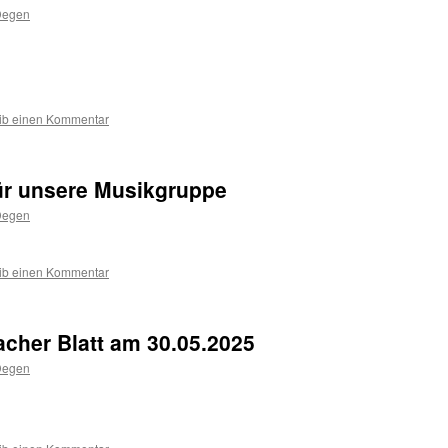
Degen
ib einen Kommentar
ür unsere Musikgruppe
Degen
ib einen Kommentar
acher Blatt am 30.05.2025
Degen