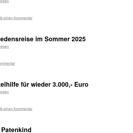
Degen
ib einen Kommentar
riedensreise im Sommer 2025
Degen
ommentar
lhilfe für wieder 3.000,- Euro
Degen
ib einen Kommentar
 Patenkind