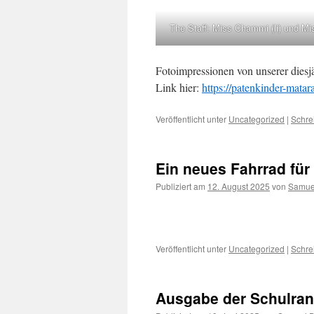
The Staff: Miss Chammi (li) und Mis
Fotoimpressionen von unserer diesj
Link hier:
https://patenkinder-mata
Veröffentlicht unter
Uncategorized
|
Schre
Ein neues Fahrrad für
Publiziert am
12. August 2025
von
Samue
Veröffentlicht unter
Uncategorized
|
Schre
Ausgabe der Schulranz