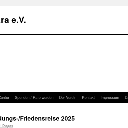
ra e.V.
Center
Spenden / Pate werden
Der Verein
Kontakt
Impressum
D
dungs-/Friedensreise 2025
l Degen